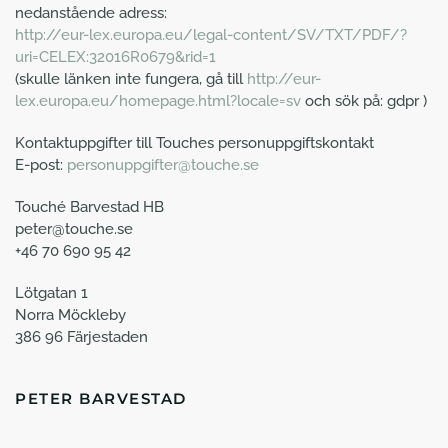
nedanstående adress:
http://eur-lex.europa.eu/legal-content/SV/TXT/PDF/?
uri=CELEX:32016R0679&rid=1
(skulle länken inte fungera, gå till
http://eur-
lex.europa.eu/homepage.html?locale=sv
och sök på: gdpr )
Kontaktuppgifter till Touches personuppgiftskontakt
E-post:
personuppgifter@touche.se
Touché Barvestad HB
peter@touche.se
+46 70 690 95 42
Lötgatan 1
Norra Möckleby
386 96 Färjestaden
PETER BARVESTAD