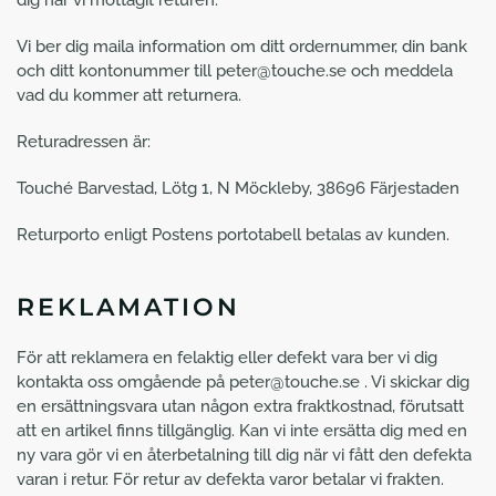
dig när vi mottagit returen.
Vi ber dig maila information om ditt ordernummer, din bank
och ditt kontonummer till peter@touche.se och meddela
vad du kommer att returnera.
Returadressen är:
Touché Barvestad, Lötg 1, N Möckleby, 38696 Färjestaden
Returporto enligt Postens portotabell betalas av kunden.
REKLAMATION
För att reklamera en felaktig eller defekt vara ber vi dig
kontakta oss omgående på peter@touche.se . Vi skickar dig
en ersättningsvara utan någon extra fraktkostnad, förutsatt
att en artikel finns tillgänglig. Kan vi inte ersätta dig med en
ny vara gör vi en återbetalning till dig när vi fått den defekta
varan i retur. För retur av defekta varor betalar vi frakten.