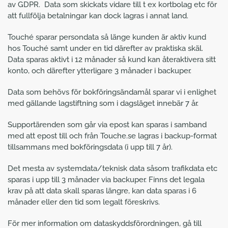
av GDPR. Data som skickats vidare till t ex kortbolag etc för
att fullfölja betalningar kan dock lagras i annat land.
Touché sparar persondata så länge kunden är aktiv kund
hos Touché samt under en tid därefter av praktiska skäl.
Data sparas aktivt i 12 månader så kund kan återaktivera sitt
konto, och därefter ytterligare 3 månader i backuper.
Data som behövs för bokföringsändamål sparar vi i enlighet
med gällande lagstiftning som i dagsläget innebär 7 år.
Supportärenden som går via epost kan sparas i samband
med att epost till och från Touche.se lagras i backup-format
tillsammans med bokföringsdata (i upp till 7 år).
Det mesta av systemdata/teknisk data såsom trafikdata etc
sparas i upp till 3 månader via backuper. Finns det legala
krav på att data skall sparas längre, kan data sparas i 6
månader eller den tid som legalt föreskrivs.
För mer information om dataskyddsförordningen, gå till