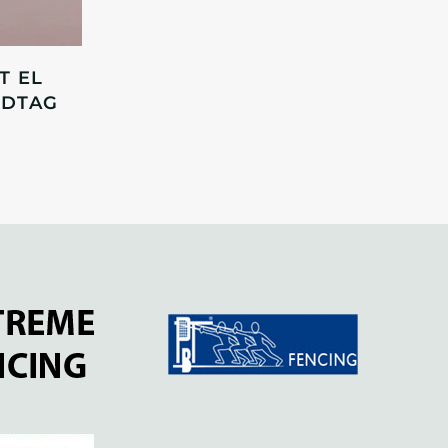
T EL
NDTAG