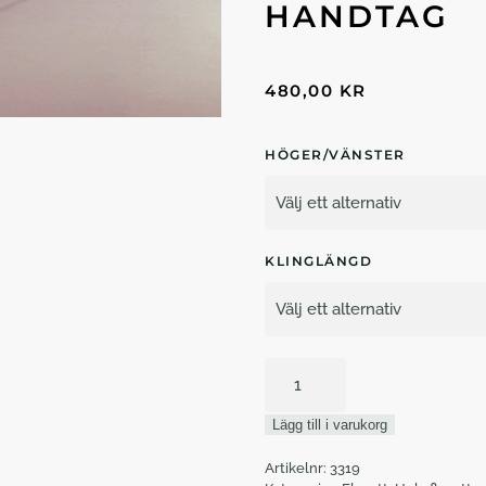
HANDTAG
480,00
KR
HÖGER/VÄNSTER
KLINGLÄNGD
Florett
komplett
el
Lägg till i varukorg
franskt
handtag
Artikelnr:
3319