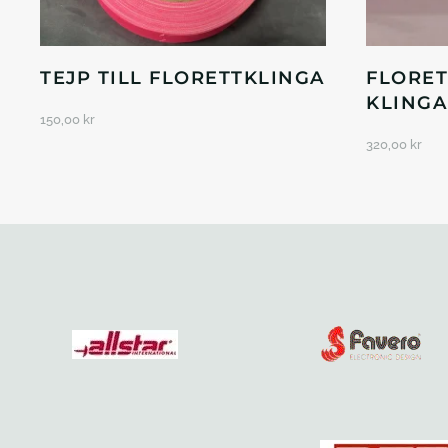
TEJP TILL FLORETTKLINGA
FLORET
KLINGA
150,00
kr
320,00
kr