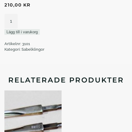
210,00
KR
Klinga
sabel
stl
Lägg till i varukorg
5
mängd
Artikelnr:
3101
Kategori:
Sabelklingor
RELATERADE PRODUKTER