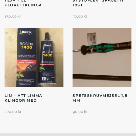
TEJP TILL
SYSTOFLEX ”SPAGETTI”
FLORETTKLINGA
10ST
150,00
kr
30,00
kr
LIM – ATT LIMMA
SPETSSKRUVMEJSEL 1,8
KLINGOR MED
MM
220,00
kr
90,00
kr