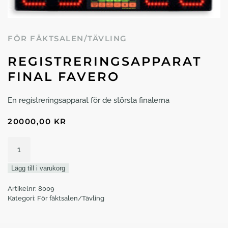
FÖR FÄKTSALEN/TÄVLING
REGISTRERINGSAPPARAT
FINAL FAVERO
En registreringsapparat för de största finalerna
20000,00
KR
Registreringsapparat
Final
Favero
Lägg till i varukorg
mängd
Artikelnr:
8009
Kategori:
För fäktsalen/Tävling