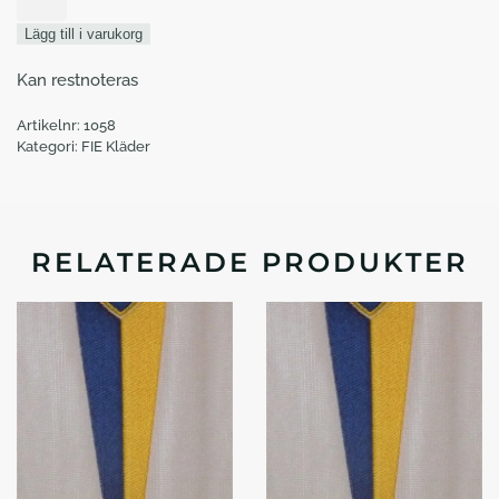
FIE
800N
Lägg till i varukorg
Allstar
Ecostar
Kan restnoteras
mängd
Artikelnr:
1058
Kategori:
FIE Kläder
RELATERADE PRODUKTER