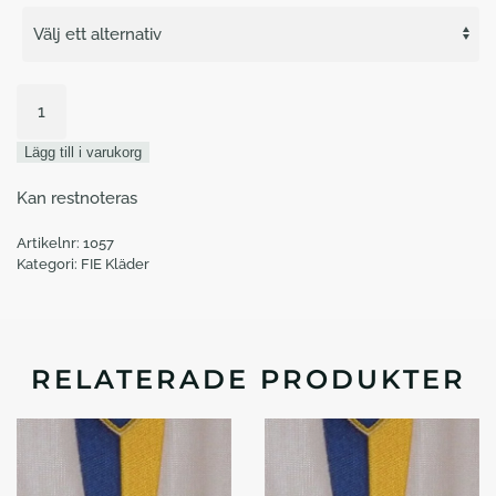
Väst
FIE
800N
Lägg till i varukorg
Allstar
Ecostar
Kan restnoteras
mängd
Artikelnr:
1057
Kategori:
FIE Kläder
RELATERADE PRODUKTER