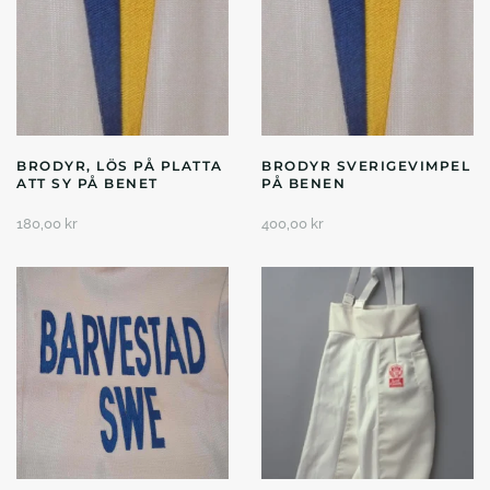
BRODYR, LÖS PÅ PLATTA
BRODYR SVERIGEVIMPEL
ATT SY PÅ BENET
PÅ BENEN
180,00
kr
400,00
kr