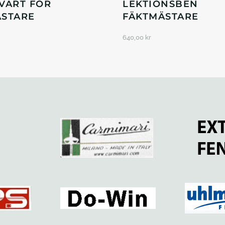
VART FÖR
LEKTIONSBEN
ÄSTARE
FÄKTMÄSTARE
640,00
kr