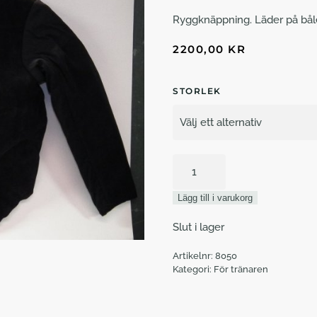
Ryggknäppning. Läder på bål
2200,00
KR
STORLEK
Lektionsväst
fäktmästare
mängd
Lägg till i varukorg
Slut i lager
Artikelnr:
8050
Kategori:
För tränaren