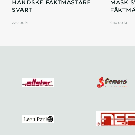
HANDSKE FÄKTMÄSTARE
MASK S
SVART
FÄKTM
220,00
kr
640,00
kr