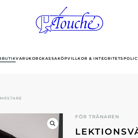
BBUTIK
VARUKORG
KASSA
KÖPVILLKOR & INTEGRITETSPOLIC
TMÄSTARE
FÖR TRÄNAREN
LEKTIONSV