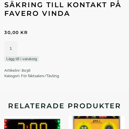
SÄKRING TILL KONTAKT PÅ
FAVERO VINDA
30,00
KR
Säkring
till
kontakt
Lägg till i varukorg
på
favero
Artikelnr:
8036
vinda
Kategori:
För fäktsalen/Tävling
mängd
RELATERADE PRODUKTER