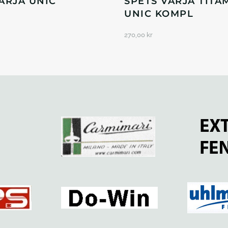
ÄRJA UNIC
SPETS VÄRJA TITA
UNIC KOMPL
270,00
kr