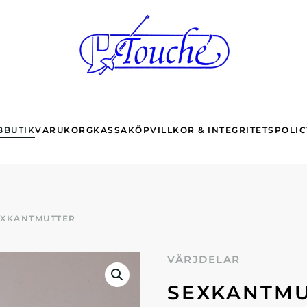
BBUTIK
VARUKORG
KASSA
KÖPVILLKOR & INTEGRITETSPOLIC
EXKANTMUTTER
VÄRJDELAR
SEXKANTM