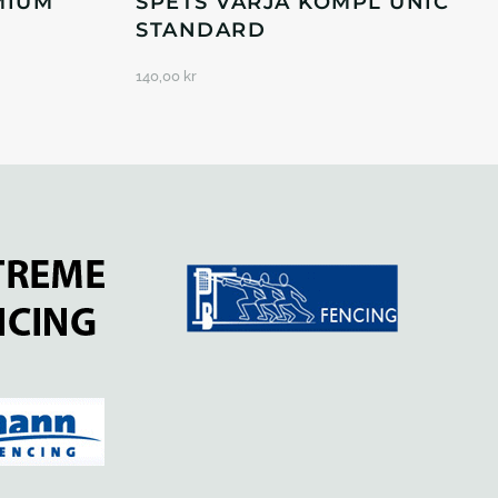
MIUM
SPETS VÄRJA KOMPL UNIC
STANDARD
140,00
kr