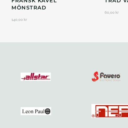
FRANSK KAVEL
TRÅD V
MÖNSTRAD
60,00
kr
140,00
kr